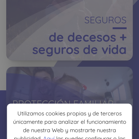
SEGUROS
de decesos +
seguros de vida
PROTECCIÓN FAMILIAR
Utilizamos cookies propias y de terceros
protege lo que más
únicamente para analizar el funcionamiento
quieres
de nuestra Web y mostrarte nuestra
publicidad.
Aquí
las puedes configurar o las