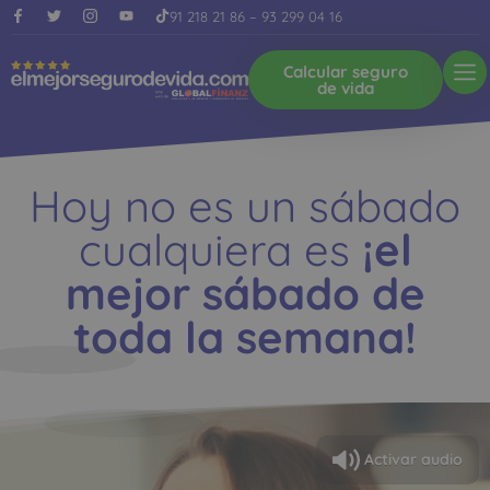
91 218 21 86
–
93 299 04 16
Calcular seguro
de vida
Hoy no es un sábado
cualquiera es
¡el
mejor sábado de
toda la semana!
Activar audio