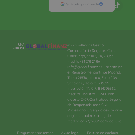
Verificado por Google
UNA
© Globalfinanz Gestión
WEB DE
Correduría de Seguros. Calle
Caleruega, nº 102, 9A, 28033
Madrid · 91 218 21 86 ·
info@globalfinanz.es · Inscrita en
el Registro Mercantil de Madrid,
Tomo 21530, Libro 0, Folio 206,
Sección 8, Hoja M-383016.
Inscripción 1.ª. CIF. B84396662.
Inscrita Registro DGSFP con
clave J-2437. Contratado Seguro
de Responsabilidad Civil
Profesional y Seguro de Caución
según establece la Ley de
Mediación 26/2006 de 17 de julio.
Preguntas frecuentes
Aviso legal
Política de cookies