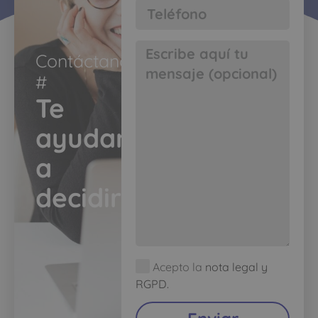
Contáctanos
#​
Te
ayudamos
a
decidir​
Acepto la
nota legal y
RGPD.