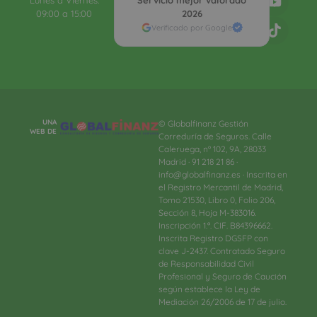
09:00 a 15:00
2026
Verificado por Google
UNA
© Globalfinanz Gestión
WEB DE
Correduría de Seguros. Calle
Caleruega, nº 102, 9A, 28033
Madrid · 91 218 21 86 ·
info@globalfinanz.es · Inscrita en
el Registro Mercantil de Madrid,
Tomo 21530, Libro 0, Folio 206,
Sección 8, Hoja M-383016.
Inscripción 1.ª. CIF. B84396662.
Inscrita Registro DGSFP con
clave J-2437. Contratado Seguro
de Responsabilidad Civil
Profesional y Seguro de Caución
según establece la Ley de
Mediación 26/2006 de 17 de julio.