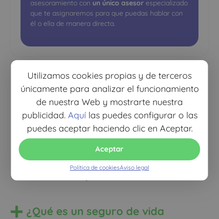
asesoramiento con
un único asesor
especializado
que te asignaremos para que puedas hablar con
él o ella de manera directa.
Utilizamos cookies propias y de terceros
únicamente para analizar el funcionamiento
de nuestra Web y mostrarte nuestra
Preguntas
publicidad.
Aquí
las puedes configurar o las
frecuentes del
puedes aceptar haciendo clic en Aceptar.
seguro de vida de la
Aceptar
hipoteca
Política de cookies
Aviso legal
¿Qué es un seguro de vida