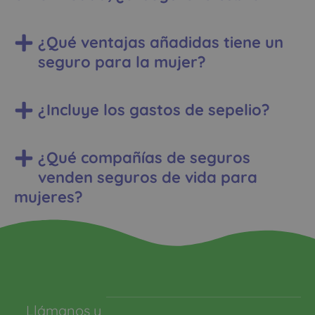
¿Qué ventajas añadidas tiene un
seguro para la mujer?
¿Incluye los gastos de sepelio?
¿Qué compañías de seguros
venden seguros de vida para
mujeres?
Llámanos y