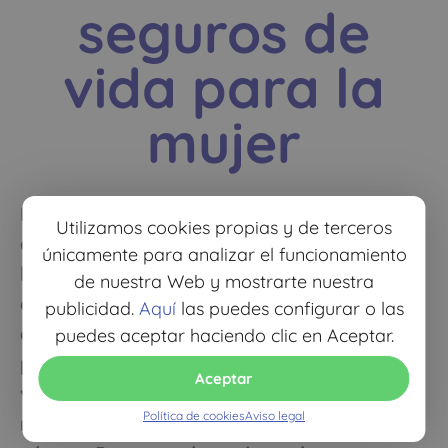
seguros de
vida para la
mujer
De un día para otro nuestra vida puede
Utilizamos cookies propias y de terceros
cambiar. Somos capaces de proteger a
únicamente para analizar el funcionamiento
los que más queremos, pero ¿qué
de nuestra Web y mostrarte nuestra
ocurriría si nosotras no estamos para
publicidad.
Aquí
las puedes configurar o las
cuidarlos o no podemos encargarnos de
puedes aceptar haciendo clic en Aceptar.
proporcionarles sustento? Un seguro de
Aceptar
vida específico puede proveer lo
Política de cookies
Aviso legal
necesario ante una enfermedad como el