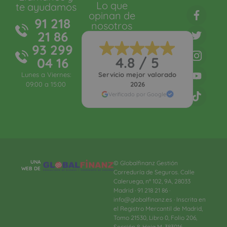
Lo que
te ayudamos
opinan de
91 218
nosotros
21 86
93 299
4.8 / 5
04 16
Lunes a Viernes:
Servicio mejor valorado
09:00 a 15:00
2026
Verificado por Google
UNA
© Globalfinanz Gestión
WEB DE
Correduría de Seguros. Calle
Caleruega, nº 102, 9A, 28033
Madrid · 91 218 21 86 ·
info@globalfinanz.es · Inscrita en
el Registro Mercantil de Madrid,
Tomo 21530, Libro 0, Folio 206,
Sección 8, Hoja M-383016.