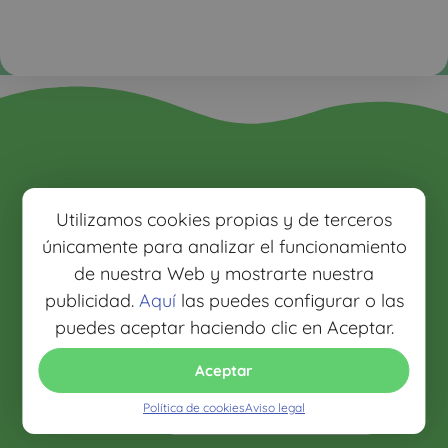
Llámanos y
Utilizamos cookies propias y de terceros
Lo que
te ayudamos
únicamente para analizar el funcionamiento
opinan de
91 218
nosotros
de nuestra Web y mostrarte nuestra
21 86
publicidad.
Aquí
las puedes configurar o las
93 299
puedes aceptar haciendo clic en Aceptar.
4.8 / 5
04 16
Aceptar
Lunes a Viernes:
Servicio mejor valorado
09:00 a 15:00
2026
Política de cookies
Aviso legal
Verificado por Google