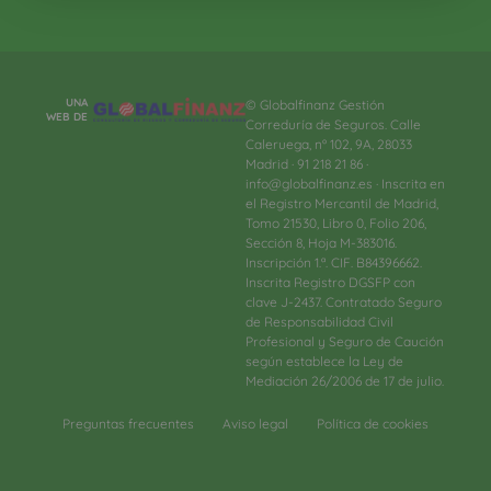
UNA
© Globalfinanz Gestión
WEB DE
Correduría de Seguros. Calle
Caleruega, nº 102, 9A, 28033
Madrid · 91 218 21 86 ·
info@globalfinanz.es · Inscrita en
el Registro Mercantil de Madrid,
Tomo 21530, Libro 0, Folio 206,
Sección 8, Hoja M-383016.
Inscripción 1.ª. CIF. B84396662.
Inscrita Registro DGSFP con
clave J-2437. Contratado Seguro
de Responsabilidad Civil
Profesional y Seguro de Caución
según establece la Ley de
Mediación 26/2006 de 17 de julio.
Preguntas frecuentes
Aviso legal
Política de cookies