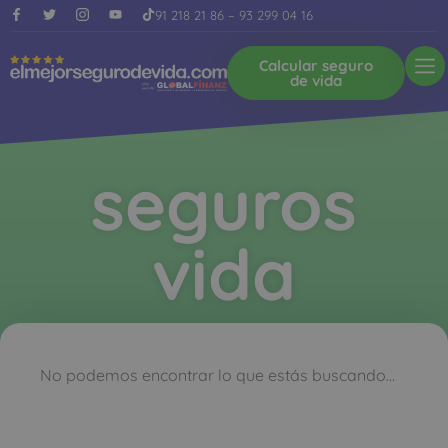
91 218 21 86
–
93 299 04 16
Calcular seguro
de vida
seguros
vida
No podemos encontrar lo que estás buscando...