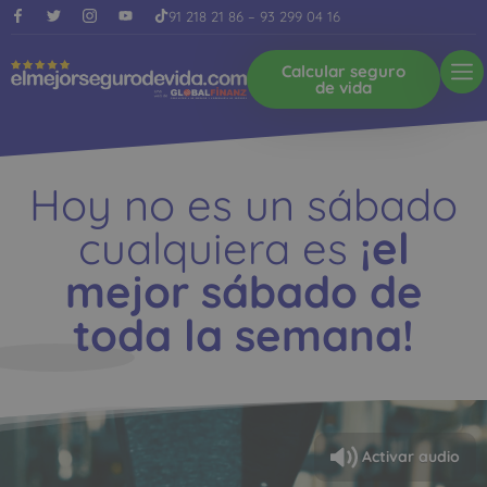
91 218 21 86
–
93 299 04 16
Calcular seguro
de vida
Hoy no es un sábado
cualquiera es
¡el
mejor sábado de
toda la semana!
Activar audio