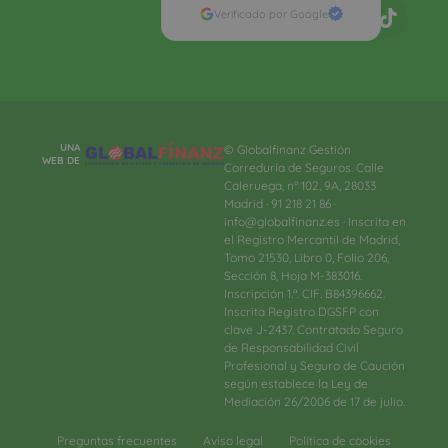
Verificado por Google
UNA
© Globalfinanz Gestión
WEB DE
Correduría de Seguros. Calle
Caleruega, nº 102, 9A, 28033
Madrid · 91 218 21 86 ·
info@globalfinanz.es · Inscrita en
el Registro Mercantil de Madrid,
Tomo 21530, Libro 0, Folio 206,
Sección 8, Hoja M-383016.
Inscripción 1.ª. CIF. B84396662.
Inscrita Registro DGSFP con
clave J-2437. Contratado Seguro
de Responsabilidad Civil
Profesional y Seguro de Caución
según establece la Ley de
Mediación 26/2006 de 17 de julio.
Preguntas frecuentes
Aviso legal
Política de cookies