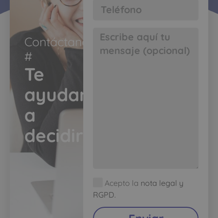
Contáctanos
#​
Te
ayudamos
a
decidir​
Acepto la
nota legal y
RGPD.