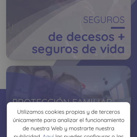
SEGUROS
de decesos +
seguros de vida
PROTECCIÓN FAMILIAR
Utilizamos cookies propias y de terceros
protege lo que más
únicamente para analizar el funcionamiento
quieres
de nuestra Web y mostrarte nuestra
publicidad.
Aquí
las puedes configurar o las