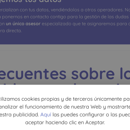
cializan con tus datos, vendiéndolos a otros operadores. No
a ponernos en contacto contigo para la gestión de las dudas
con
un único asesor
especializado que te asignaremos para 
ra directa.
ecuentes sobre l
vida para la muje
tilizamos cookies propias y de terceros únicamente pa
analizar el funcionamiento de nuestra Web y mostrart
 puede cambiar. Somos capaces de proteger a
estra publicidad.
Aquí
las puedes configurar o las pue
para cuidarlos o no podemos encargarnos de p
aceptar haciendo clic en Aceptar.
o necesario ante una enfermedad como el cánc