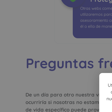
Otras webs comer
utilizaremos par
asesoramiento 
él o ella de mane
Preguntas fr
U
De un día para otro nuestra vida
nu
ocurriría si nosotras no estamos 
de vida específico puede proveer l