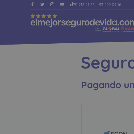
91 218 21 86
–
93 299 04 16
Seguro
Pagando una