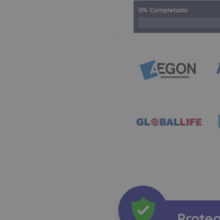
0
%
Completado
Prote