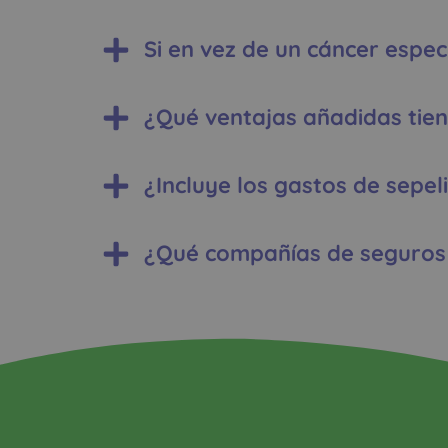
Si en vez de un cáncer espec
¿Qué ventajas añadidas tien
¿Incluye los gastos de sepel
¿Qué compañías de seguros 