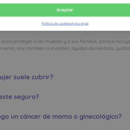
Aceptar
Política de cookies
Aviso legal
mujer?
para proteger a las mujeres y a sus familias, porque incluye
miento, sino también la invalidez, ayudas domésticas, gastos
jer suele cubrir?
 este seguro?
ngo un cáncer de mama o ginecológico?