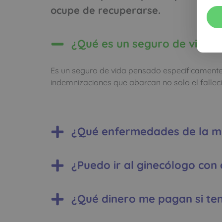
ocupe de recuperarse.
¿Qué es un seguro de vida 
Es un seguro de vida pensado específicamente 
indemnizaciones que abarcan no solo el falleci
¿Qué enfermedades de la mu
¿Puedo ir al ginecólogo con
¿Qué dinero me pagan si te