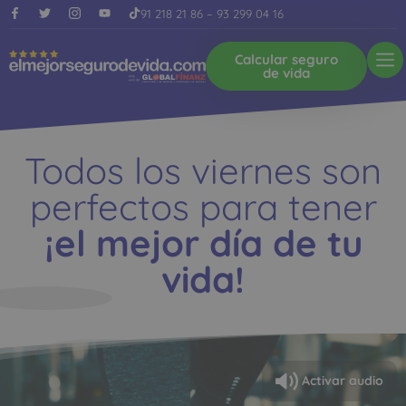
91 218 21 86
–
93 299 04 16
Calcular seguro
de vida
Todos los viernes son
perfectos para tener
¡el mejor día de tu
vida!
Activar audio