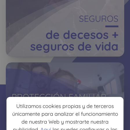
SEGUROS
de decesos +
seguros de vida
PROTECCIÓN FAMILIAR
Utilizamos cookies propias y de terceros
protege lo que más
únicamente para analizar el funcionamiento
quieres
de nuestra Web y mostrarte nuestra
publicidad.
Aquí
las puedes configurar o las