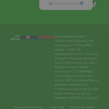
Verificado por Google
UNA
© Globalfinanz Gestión
WEB DE
Correduría de Seguros. Calle
Caleruega, nº 102, 9A, 28033
Madrid · 91 218 21 86 ·
info@globalfinanz.es · Inscrita en
el Registro Mercantil de Madrid,
Tomo 21530, Libro 0, Folio 206,
Sección 8, Hoja M-383016.
Inscripción 1.ª. CIF. B84396662.
Inscrita Registro DGSFP con
clave J-2437. Contratado Seguro
de Responsabilidad Civil
Profesional y Seguro de Caución
según establece la Ley de
Mediación 26/2006 de 17 de julio.
Preguntas frecuentes
Aviso legal
Política de cookies