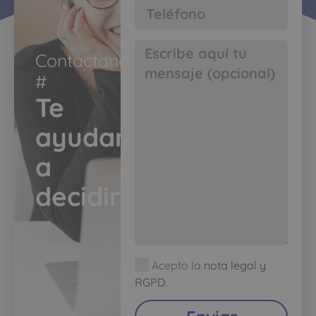
Contáctanos
#​
Te
ayudamos
a
decidir​
Acepto la
nota legal y
RGPD.