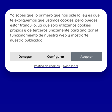
91 218 21 86
–
93 299 04 16
Ya sabes que lo primero que nos pide la ley es que
Calcular seguro de
te expliquemos que usamos cookies, pero puedes
vida
estar tranquilo, ya que solo utilizamos cookies
propias y de terceros únicamente para analizar el
funcionamiento de nuestra Web y mostrarte
nuestra publicidad.
COMPARADOR DE
NOTICIAS DE
SEGUROS
SEGUROS
Denegar
Configurar
Aceptar
Política de cookies
–
Aviso legal
Descubre las noticias
sobre los Seguros de
Vida, Salud y Decesos