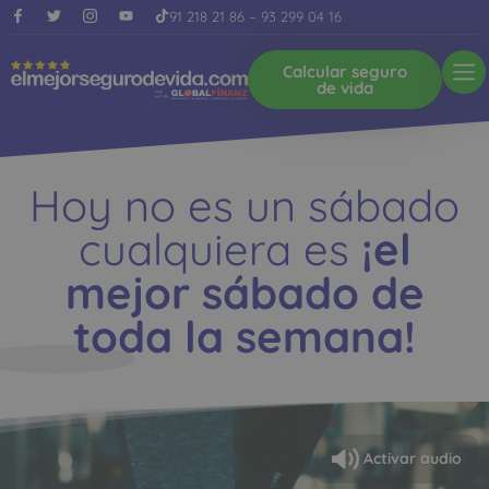
91 218 21 86
–
93 299 04 16
Calcular seguro
de vida
Hoy no es un sábado
cualquiera es
¡el
mejor sábado de
toda la semana!
Activar audio