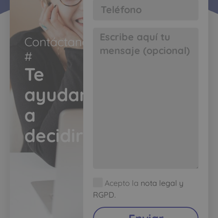
Contáctanos
#​
Te
ayudamos
a
decidir​
Acepto la
nota legal y
RGPD.