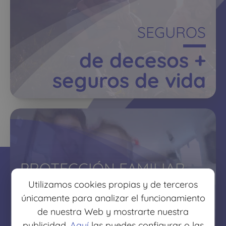
SEGUROS
de decesos +
seguros de vida
PROTECCIÓN FAMILIAR
Utilizamos cookies propias y de terceros
protege lo que más
únicamente para analizar el funcionamiento
quieres
de nuestra Web y mostrarte nuestra
publicidad.
Aquí
las puedes configurar o las