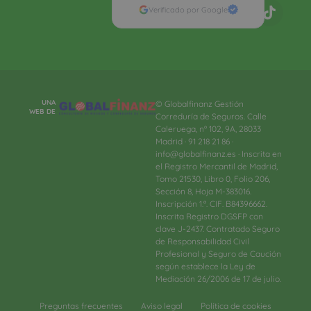
Verificado por Google
UNA
© Globalfinanz Gestión
WEB DE
Correduría de Seguros. Calle
Caleruega, nº 102, 9A, 28033
Madrid · 91 218 21 86 ·
info@globalfinanz.es · Inscrita en
el Registro Mercantil de Madrid,
Tomo 21530, Libro 0, Folio 206,
Sección 8, Hoja M-383016.
Inscripción 1.ª. CIF. B84396662.
Inscrita Registro DGSFP con
clave J-2437. Contratado Seguro
de Responsabilidad Civil
Profesional y Seguro de Caución
según establece la Ley de
Mediación 26/2006 de 17 de julio.
Preguntas frecuentes
Aviso legal
Política de cookies