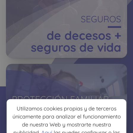
SEGUROS
de decesos +
seguros de vida
PROTECCIÓN FAMILIAR
Utilizamos cookies propias y de terceros
protege lo que más
únicamente para analizar el funcionamiento
quieres
de nuestra Web y mostrarte nuestra
publicidad.
Aquí
las puedes configurar o las