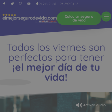
91 218 21 86
–
93 299 04 16
Calcular seguro
de vida
Todos los viernes son
perfectos para tener
¡el mejor día de tu
vida!
Activar audio