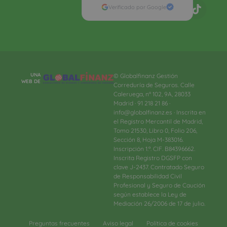
Verificado por Google
UNA
© Globalfinanz Gestión
WEB DE
Correduría de Seguros. Calle
Caleruega, nº 102, 9A, 28033
Madrid · 91 218 21 86 ·
info@globalfinanz.es · Inscrita en
el Registro Mercantil de Madrid,
Tomo 21530, Libro 0, Folio 206,
Sección 8, Hoja M-383016.
Inscripción 1.ª. CIF. B84396662.
Inscrita Registro DGSFP con
clave J-2437. Contratado Seguro
de Responsabilidad Civil
Profesional y Seguro de Caución
según establece la Ley de
Mediación 26/2006 de 17 de julio.
Preguntas frecuentes
Aviso legal
Política de cookies