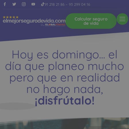
91 218 21 86
–
93 299 04 16
Calcular seguro
de vida
Hoy es domingo... el
día que planeo mucho
pero que en realidad
no hago nada,
¡disfrútalo!