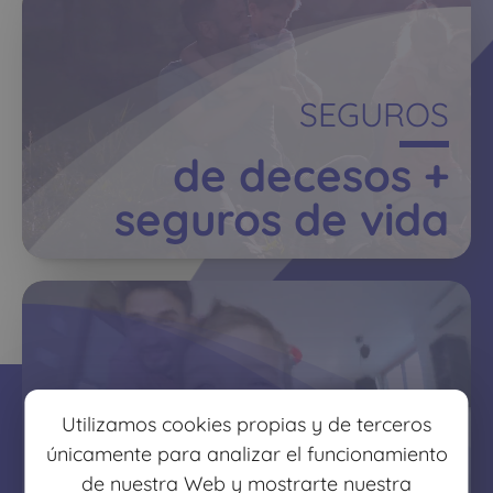
SEGUROS
de decesos +
seguros de vida
PROTECCIÓN FAMILIAR
Utilizamos cookies propias y de terceros
únicamente para analizar el funcionamiento
protege lo que más
de nuestra Web y mostrarte nuestra