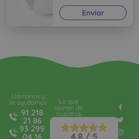
Enviar
Llámanos y
Lo que
te ayudamos
opinan de
91 218
nosotros
21 86
93 299
4.8 / 5
04 16