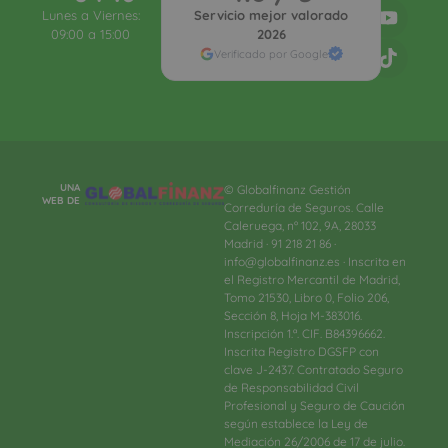
Lunes a Viernes:
Servicio mejor valorado
09:00 a 15:00
2026
Verificado por Google
UNA
© Globalfinanz Gestión
WEB DE
Correduría de Seguros. Calle
Caleruega, nº 102, 9A, 28033
Madrid · 91 218 21 86 ·
info@globalfinanz.es · Inscrita en
el Registro Mercantil de Madrid,
Tomo 21530, Libro 0, Folio 206,
Sección 8, Hoja M-383016.
Inscripción 1.ª. CIF. B84396662.
Inscrita Registro DGSFP con
clave J-2437. Contratado Seguro
de Responsabilidad Civil
Profesional y Seguro de Caución
según establece la Ley de
Mediación 26/2006 de 17 de julio.