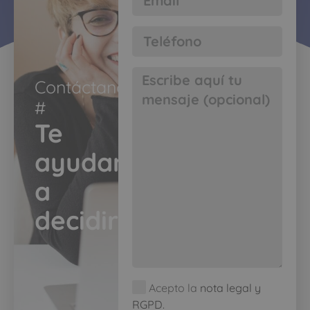
Contáctanos
#​
Te
ayudamos
a
decidir​
Acepto la
nota legal y
RGPD.