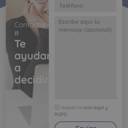
Contáctanos
#​
Te
ayudamos
a
decidir​
Acepto la
nota legal y
RGPD.