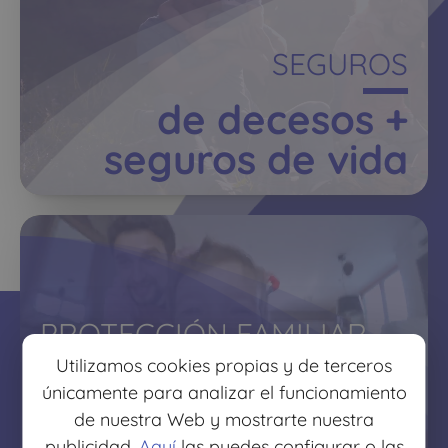
SEGUROS
de decesos +
seguros de vida
PROTECCIÓN FAMILIAR
Utilizamos cookies propias y de terceros
protege lo que más
únicamente para analizar el funcionamiento
quieres
de nuestra Web y mostrarte nuestra
publicidad.
Aquí
las puedes configurar o las