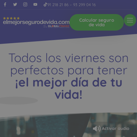
91 218 21 86
–
93 299 04 16
Calcular seguro
de vida
Todos los viernes son
perfectos para tener
¡el mejor día de tu
vida!
Activar audio