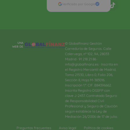
Verificado por Google
UNA
© Globalfinanz Gestión
WEB DE
Correduría de Seguros. Calle
Caleruega, nº 102, 9A, 28033
Madrid · 91 218 21 86 ·
info@globalfinanz.es · Inscrita en
el Registro Mercantil de Madrid,
Tomo 21530, Libro 0, Folio 206,
Sección 8, Hoja M-383016.
Inscripción 1.ª. CIF. B84396662.
Inscrita Registro DGSFP con
clave J-2437. Contratado Seguro
de Responsabilidad Civil
Profesional y Seguro de Caución
según establece la Ley de
Mediación 26/2006 de 17 de julio.
Preguntas frecuentes
Aviso legal
Política de cookies