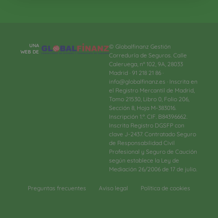
UNA
© Globalfinanz Gestión
WEB DE
Correduría de Seguros. Calle
Caleruega, nº 102, 9A, 28033
Madrid · 91 218 21 86 ·
info@globalfinanz.es · Inscrita en
el Registro Mercantil de Madrid,
Tomo 21530, Libro 0, Folio 206,
Sección 8, Hoja M-383016.
Inscripción 1.ª. CIF. B84396662.
Inscrita Registro DGSFP con
clave J-2437. Contratado Seguro
de Responsabilidad Civil
Profesional y Seguro de Caución
según establece la Ley de
Mediación 26/2006 de 17 de julio.
Preguntas frecuentes
Aviso legal
Política de cookies