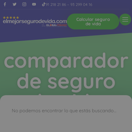
91 218 21 86
–
93 299 04 16
Calcular seguro
de vida
comparador
de seguro
de vida
No podemos encontrar lo que estás buscando...