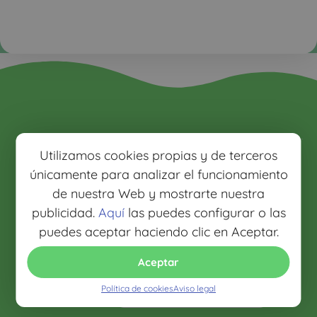
Llámanos y
Utilizamos cookies propias y de terceros
Lo que
te ayudamos
únicamente para analizar el funcionamiento
opinan de
91 218
nosotros
de nuestra Web y mostrarte nuestra
21 86
publicidad.
Aquí
las puedes configurar o las
93 299
puedes aceptar haciendo clic en Aceptar.
4.8 / 5
04 16
Aceptar
Lunes a Viernes:
Servicio mejor valorado
09:00 a 15:00
2026
Política de cookies
Aviso legal
Verificado por Google