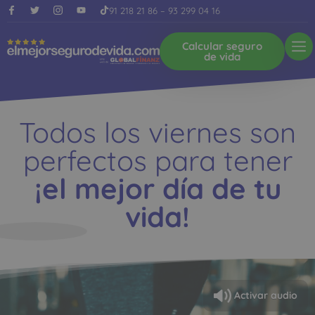
91 218 21 86
–
93 299 04 16
Calcular seguro
de vida
Todos los viernes son
perfectos para tener
¡el mejor día de tu
vida!
Activar audio