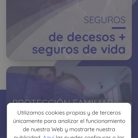
SEGUROS
de decesos +
seguros de vida
PROTECCIÓN FAMILIAR
Utilizamos cookies propias y de terceros
protege lo que más
únicamente para analizar el funcionamiento
quieres
de nuestra Web y mostrarte nuestra
publicidad.
Aquí
las puedes configurar o las