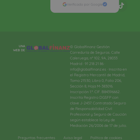
Verificado por Google
UNA
© Globalfinanz Gestión
WEB DE
Correduría de Seguros. Calle
Caleruega, nº 102, 9A, 28033
Madrid · 91 218 21 86 ·
info@globalfinanz.es · Inscrita en
el Registro Mercantil de Madrid,
Tomo 21530, Libro 0, Folio 206,
Sección 8, Hoja M-383016.
Inscripción 1.ª. CIF. B84396662.
Inscrita Registro DGSFP con
clave J-2437. Contratado Seguro
de Responsabilidad Civil
Profesional y Seguro de Caución
según establece la Ley de
Mediación 26/2006 de 17 de julio.
Preguntas frecuentes
Aviso legal
Política de cookies