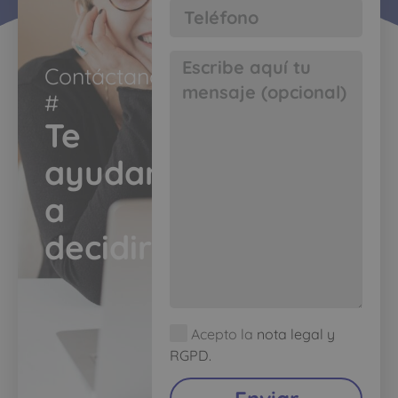
Contáctanos
#​
Te
ayudamos
a
decidir​
Acepto la
nota legal y
RGPD.