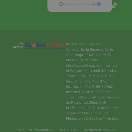
Verificado por Google
UNA
© Globalfinanz Gestión
WEB DE
Correduría de Seguros. Calle
Caleruega, nº 102, 9A, 28033
Madrid · 91 218 21 86 ·
info@globalfinanz.es · Inscrita en
el Registro Mercantil de Madrid,
Tomo 21530, Libro 0, Folio 206,
Sección 8, Hoja M-383016.
Inscripción 1.ª. CIF. B84396662.
Inscrita Registro DGSFP con
clave J-2437. Contratado Seguro
de Responsabilidad Civil
Profesional y Seguro de Caución
según establece la Ley de
Mediación 26/2006 de 17 de julio.
Preguntas frecuentes
Aviso legal
Política de cookies