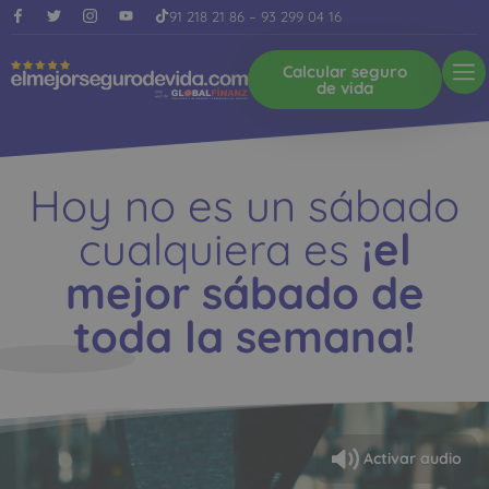
91 218 21 86
–
93 299 04 16
Calcular seguro
de vida
Hoy no es un sábado
cualquiera es
¡el
mejor sábado de
toda la semana!
Activar audio