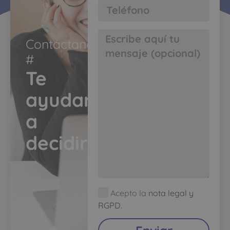
Contáctanos
#​
Te
ayudamos
a
decidir​
Acepto la
nota legal y
RGPD.