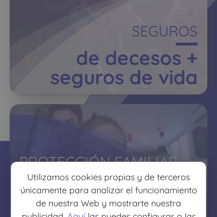
SEGUROS
de decesos +
seguros de vida
PROTECCIÓN FAMILIAR
Utilizamos cookies propias y de terceros
protege lo que más
únicamente para analizar el funcionamiento
quieres
de nuestra Web y mostrarte nuestra
publicidad.
Aquí
las puedes configurar o las