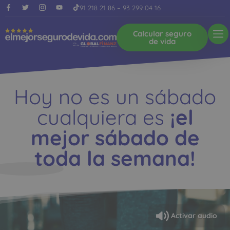
91 218 21 86
–
93 299 04 16
Calcular seguro
de vida
Hoy no es un sábado
cualquiera es
¡el
mejor sábado de
toda la semana!
Activar audio