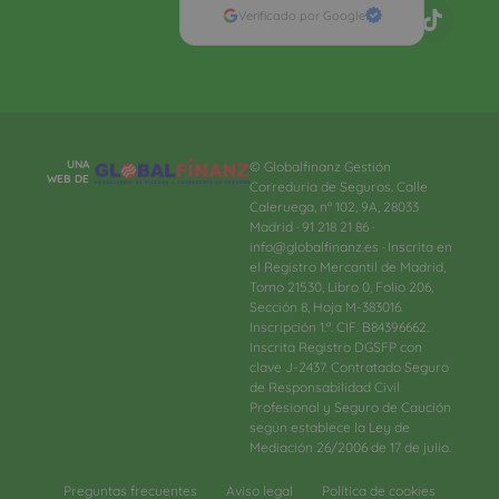
Verificado por Google
UNA
© Globalfinanz Gestión
WEB DE
Correduría de Seguros. Calle
Caleruega, nº 102, 9A, 28033
Madrid · 91 218 21 86 ·
info@globalfinanz.es · Inscrita en
el Registro Mercantil de Madrid,
Tomo 21530, Libro 0, Folio 206,
Sección 8, Hoja M-383016.
Inscripción 1.ª. CIF. B84396662.
Inscrita Registro DGSFP con
clave J-2437. Contratado Seguro
de Responsabilidad Civil
Profesional y Seguro de Caución
según establece la Ley de
Mediación 26/2006 de 17 de julio.
Preguntas frecuentes
Aviso legal
Política de cookies