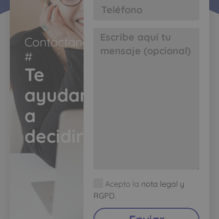
Contáctanos
#​
Te
ayudamos
a
decidir​
Acepto la
nota legal y
RGPD.