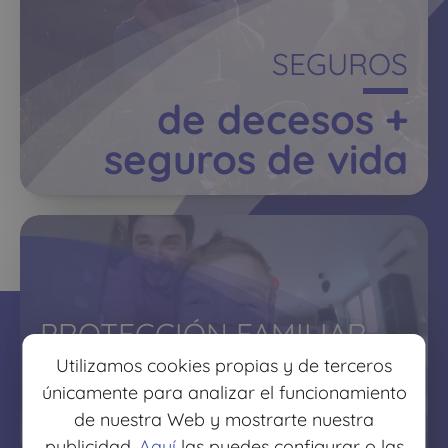
SEGUROS
de decesos +
seguros de vida
PROTECCIÓN FAMILIAR
Utilizamos cookies propias y de terceros
protege lo que más
únicamente para analizar el funcionamiento
quieres
de nuestra Web y mostrarte nuestra
publicidad.
Aquí
las puedes configurar o las