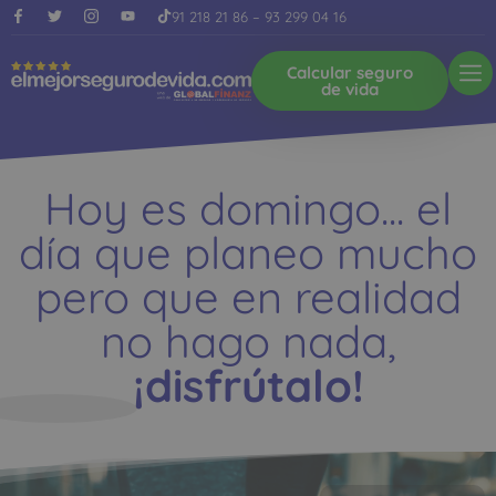
91 218 21 86
–
93 299 04 16
Calcular seguro
de vida
Hoy es domingo... el
día que planeo mucho
pero que en realidad
no hago nada,
¡disfrútalo!