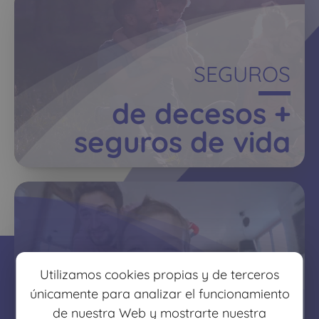
SEGUROS
de decesos +
seguros de vida
PROTECCIÓN FAMILIAR
Utilizamos cookies propias y de terceros
únicamente para analizar el funcionamiento
protege lo que más
de nuestra Web y mostrarte nuestra