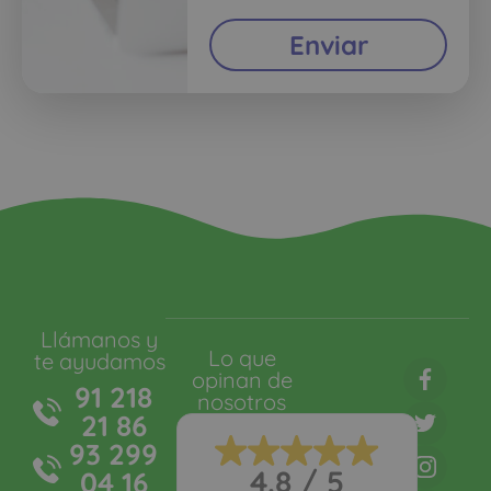
Enviar
Llámanos y
Lo que
te ayudamos
opinan de
91 218
nosotros
21 86
93 299
4.8 / 5
04 16