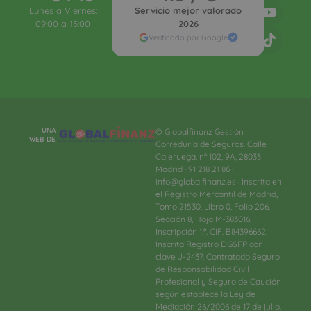
Lunes a Viernes:
Servicio mejor valorado
09:00 a 15:00
2026
Verificado por Google
UNA
© Globalfinanz Gestión
WEB DE
Correduría de Seguros. Calle
Caleruega, nº 102, 9A, 28033
Madrid · 91 218 21 86 ·
info@globalfinanz.es · Inscrita en
el Registro Mercantil de Madrid,
Tomo 21530, Libro 0, Folio 206,
Sección 8, Hoja M-383016.
Inscripción 1.ª. CIF. B84396662.
Inscrita Registro DGSFP con
clave J-2437. Contratado Seguro
de Responsabilidad Civil
Profesional y Seguro de Caución
según establece la Ley de
Mediación 26/2006 de 17 de julio.