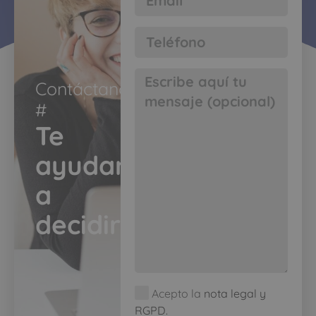
Contáctanos
#​
Te
ayudamos
a
decidir​
Acepto la
nota legal y
RGPD.