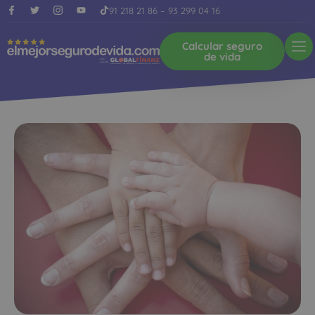
91 218 21 86
–
93 299 04 16
Calcular seguro
de vida