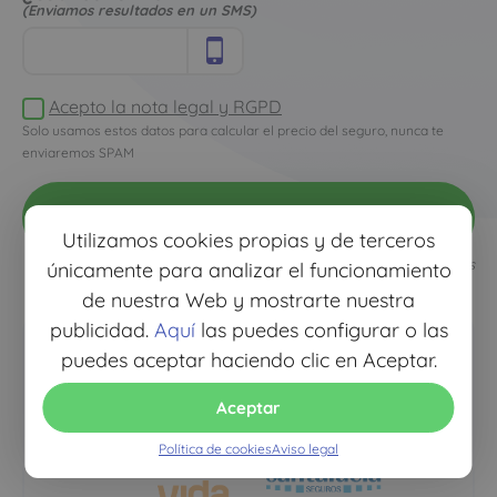
(Enviamos resultados en un SMS)
Acepto la nota legal y RGPD
Solo usamos estos datos para calcular el precio del seguro, nunca te
enviaremos SPAM
ver
mejor precio
Utilizamos cookies propias y de terceros
Todos los campos son obligatorios
únicamente para analizar el funcionamiento
de nuestra Web y mostrarte nuestra
publicidad.
Aquí
las puedes configurar o las
puedes aceptar haciendo clic en Aceptar.
Aceptar
Política de cookies
Aviso legal