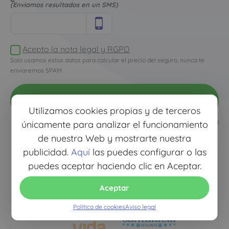
(Enviamos resultados en un SMS)
Acepto la nota legal y RGPD
Solo usamos estos datos para calcular el precio del seguro, nunca te
enviaremos SPAM
ver
mejor precio
Utilizamos cookies propias y de terceros
Todos los campos son obligatorios
únicamente para analizar el funcionamiento
de nuestra Web y mostrarte nuestra
publicidad.
Aquí
las puedes configurar o las
puedes aceptar haciendo clic en Aceptar.
Aceptar
Política de cookies
Aviso legal