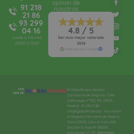
opinan de
91 218
nosotros
21 86
93 299
4.8 / 5
04 16
Lunes a Viernes:
Servicio mejor valorado
09:00 a 15:00
2026
Verificado por Google
UNA
© Globalfinanz Gestión
WEB DE
Correduría de Seguros. Calle
Caleruega, nº 102, 9A, 28033
Madrid · 91 218 21 86 ·
info@globalfinanz.es · Inscrita en
el Registro Mercantil de Madrid,
Tomo 21530, Libro 0, Folio 206,
Sección 8, Hoja M-383016.
Inscripción 1.ª. CIF. B84396662.