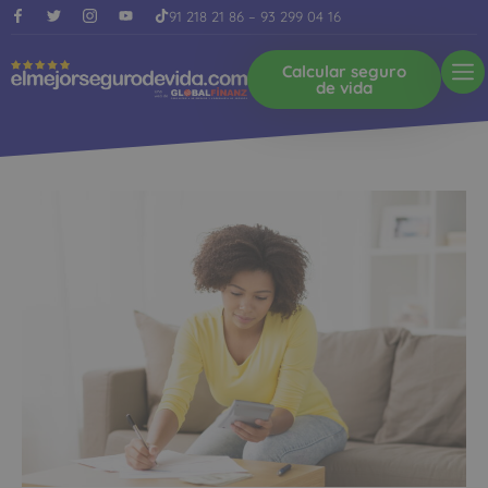
91 218 21 86
–
93 299 04 16
Calcular seguro
de vida