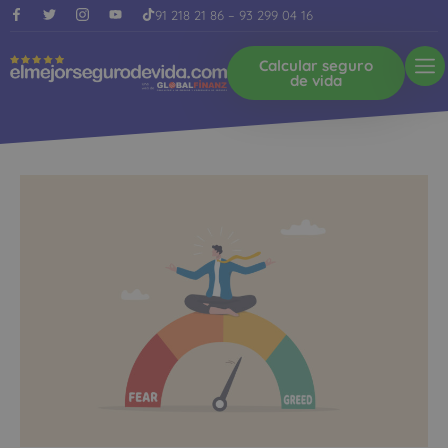
91 218 21 86
–
93 299 04 16
Calcular seguro
de vida