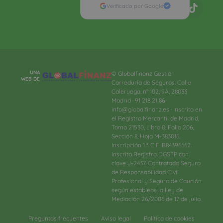
Verificado por Google
UNA
© Globalfinanz Gestión
WEB DE
Correduría de Seguros. Calle
Caleruega, nº 102, 9A, 28033
Madrid · 91 218 21 86 ·
info@globalfinanz.es · Inscrita en
el Registro Mercantil de Madrid,
Tomo 21530, Libro 0, Folio 206,
Sección 8, Hoja M-383016.
Inscripción 1.ª. CIF. B84396662.
Inscrita Registro DGSFP con
clave J-2437. Contratado Seguro
de Responsabilidad Civil
Profesional y Seguro de Caución
según establece la Ley de
Mediación 26/2006 de 17 de julio.
Preguntas frecuentes
Aviso legal
Política de cookies