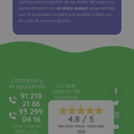
contigo para la gestión de las dudas del seguro y
asesoramiento con
un único asesor
especializado
que te asignaremos para que puedas hablar con
él o ella de manera directa.
Llámanos y
Lo que
te ayudamos
opinan de
91 218
nosotros
21 86
93 299
4.8 / 5
04 16
Lunes a Viernes:
Servicio mejor valorado
09:00 a 15:00
2026