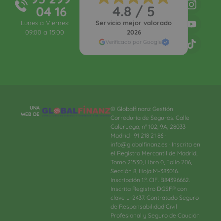
4.8 / 5
04 16
Lunes a Viernes:
Servicio mejor valorado
09:00 a 15:00
2026
Verificado por Google
UNA
© Globalfinanz Gestión
WEB DE
Correduría de Seguros. Calle
Caleruega, nº 102, 9A, 28033
Madrid · 91 218 21 86 ·
info@globalfinanz.es · Inscrita en
el Registro Mercantil de Madrid,
Tomo 21530, Libro 0, Folio 206,
Sección 8, Hoja M-383016.
Inscripción 1.ª. CIF. B84396662.
Inscrita Registro DGSFP con
clave J-2437. Contratado Seguro
de Responsabilidad Civil
Profesional y Seguro de Caución